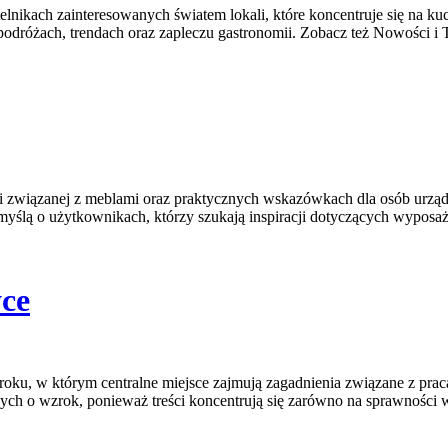
elnikach zainteresowanych światem lokali, które koncentruje się na k
ch podróżach, trendach oraz zapleczu gastronomii. Zobacz też Nowości i
acji związanej z meblami oraz praktycznych wskazówkach dla osób urząd
myślą o użytkownikach, którzy szukają inspiracji dotyczących wyposaż
ce
oku, w którym centralne miejsce zajmują zagadnienia związane z pracą 
ących o wzrok, ponieważ treści koncentrują się zarówno na sprawności 