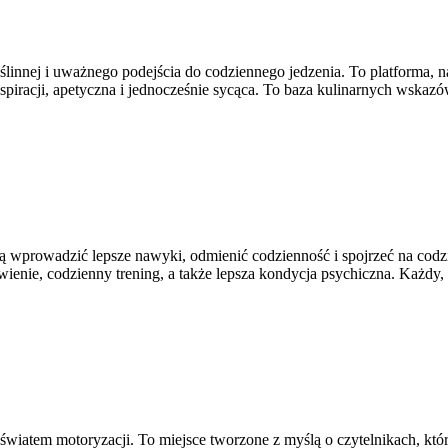
linnej i uważnego podejścia do codziennego jedzenia. To platforma, na
piracji, apetyczna i jednocześnie sycąca. To baza kulinarnych wskazó
hcą wprowadzić lepsze nawyki, odmienić codzienność i spojrzeć na cod
ienie, codzienny trening, a także lepsza kondycja psychiczna. Każdy,
ię światem motoryzacji. To miejsce tworzone z myślą o czytelnikach, 