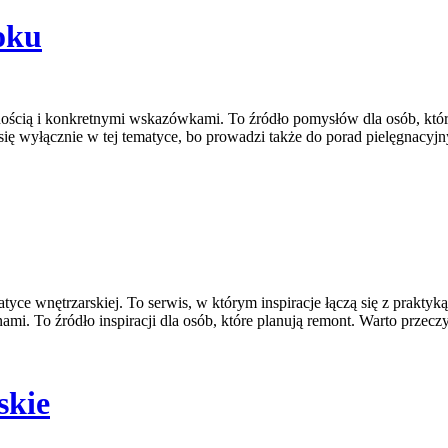
oku
nością i konkretnymi wskazówkami. To źródło pomysłów dla osób, które
się wyłącznie w tej tematyce, bo prowadzi także do porad pielęgnacyj
tyce wnętrzarskiej. To serwis, w którym inspiracje łączą się z prakty
mi. To źródło inspiracji dla osób, które planują remont. Warto przecz
skie