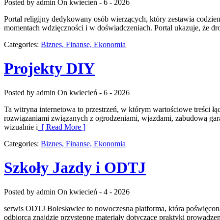
Posted by admin
On kwiecień - 6 - 2026
Portal religijny dedykowany osób wierzących, który zestawia codzienn
momentach wdzięczności i w doświadczeniach. Portal ukazuje, że dro
Categories:
Biznes, Finanse, Ekonomia
Projekty DIY
Posted by admin
On kwiecień - 6 - 2026
Ta witryna internetowa to przestrzeń, w którym wartościowe treści 
rozwiązaniami związanych z ogrodzeniami, wjazdami, zabudową garaż
wizualnie i
[ Read More ]
Categories:
Biznes, Finanse, Ekonomia
Szkoły Jazdy i ODTJ
Posted by admin
On kwiecień - 4 - 2026
serwis ODTJ Bolesławiec to nowoczesna platforma, która poświęcona
odbiorca znajdzie przystępne materiały dotyczące praktyki prowadzen