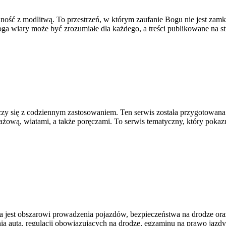
ość z modlitwą. To przestrzeń, w którym zaufanie Bogu nie jest zamkni
ga wiary może być zrozumiałe dla każdego, a treści publikowane na s
łączy się z codziennym zastosowaniem. Ten serwis została przygotowa
ową, wiatami, a także poręczami. To serwis tematyczny, który pokazu
 jest obszarowi prowadzenia pojazdów, bezpieczeństwa na drodze oraz
ia auta, regulacji obowiązujących na drodze, egzaminu na prawo jazdy,