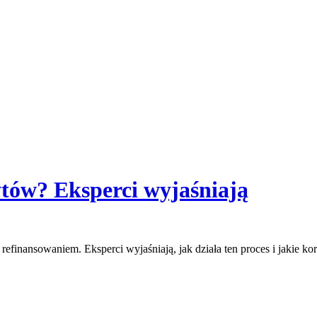
ytów? Eksperci wyjaśniają
refinansowaniem. Eksperci wyjaśniają, jak działa ten proces i jakie 