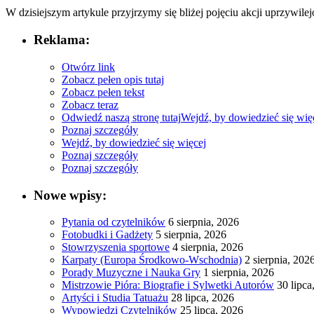
W dzisiejszym ‍artykule przyjrzymy się ⁣bliżej pojęciu ‌akcji uprzywile
Reklama:
Otwórz link
Zobacz pełen opis tutaj
Zobacz pełen tekst
Zobacz teraz
Odwiedź naszą stronę tutaj
Wejdź, by dowiedzieć się wię
Poznaj szczegóły
Wejdź, by dowiedzieć się więcej
Poznaj szczegóły
Poznaj szczegóły
Nowe wpisy:
Pytania od czytelników
6 sierpnia, 2026
Fotobudki i Gadżety
5 sierpnia, 2026
Stowrzyszenia sportowe
4 sierpnia, 2026
Karpaty (Europa Środkowo-Wschodnia)
2 sierpnia, 202
Porady Muzyczne i Nauka Gry
1 sierpnia, 2026
Mistrzowie Pióra: Biografie i Sylwetki Autorów
30 lipca
Artyści i Studia Tatuażu
28 lipca, 2026
Wypowiedzi Czytelników
25 lipca, 2026