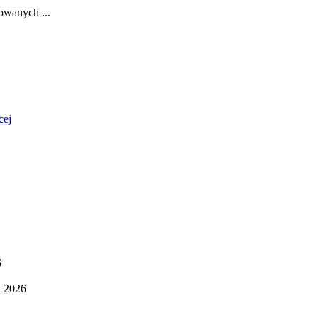
jowanych ...
cej
6
, 2026